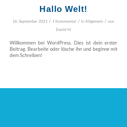
Hallo Welt!
/
/
/
16. September 2021
1 Kommentar
in
Allgemein
von
David-H
Willkommen bei WordPress. Dies ist dein erster
Beitrag. Bearbeite oder lösche ihn und beginne mit
dem Schreiben!